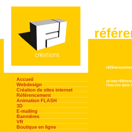
référ
référencemen
Accueil
un bon référenc
Webdesign
l'inscrire dans
Création de sites internet
Référencement
Animation FLASH
3D
E-mailing
Bannières
VR
Boutique en ligne